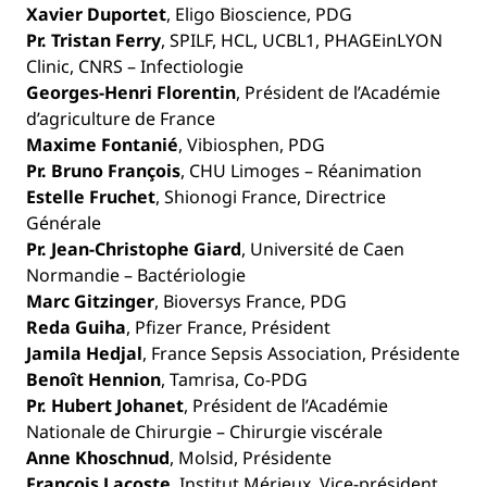
Xavier Duportet
, Eligo Bioscience, PDG
Pr. Tristan Ferry
, SPILF, HCL, UCBL1, PHAGEinLYON
Clinic, CNRS – Infectiologie
Georges-Henri Florentin
, Président de l’Académie
d’agriculture de France
Maxime Fontanié
, Vibiosphen, PDG
Pr. Bruno François
, CHU Limoges – Réanimation
Estelle Fruchet
, Shionogi France, Directrice
Générale
Pr. Jean-Christophe Giard
, Université de Caen
Normandie – Bactériologie
Marc Gitzinger
, Bioversys France, PDG
Reda Guiha
, Pfizer France, Président
Jamila Hedjal
, France Sepsis Association, Présidente
Benoît Hennion
, Tamrisa, Co-PDG
Pr. Hubert Johanet
, Président de l’Académie
Nationale de Chirurgie – Chirurgie viscérale
Anne Khoschnud
, Molsid, Présidente
François Lacoste
, Institut Mérieux, Vice-président