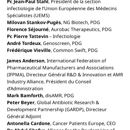
Pr. Jean-Paul Stahl
, Président de la section
infectiologie de l’Union Européenne des Médecins
Spécialistes (UEMS)
Milovan Stankov-Pugès
, NG Biotech, PDG
Florence Séjourné
, Aurobac Therapeutics, PDG
Pr. Pierre Tattevin
– Infectiologie
André Tordeux
, Genoscreen, PDG
Frédérique Vieville
, Common Swift, PDG
James Anderson
, International Federation of
Pharmaceutical Manufacturers and Associations
(IFPMA), Directeur Général R&D & Innovation et AMR
Industry Alliance, Président du Conseil
d’Administration
Mark Bamforth,
disAMR, PDG
Peter Beyer
, Global Antibiotic Research &
Development Partnership (GARDP), Directeur
Général Adjoint
Antonella Cardone
, Cancer Patients Europe, CEO