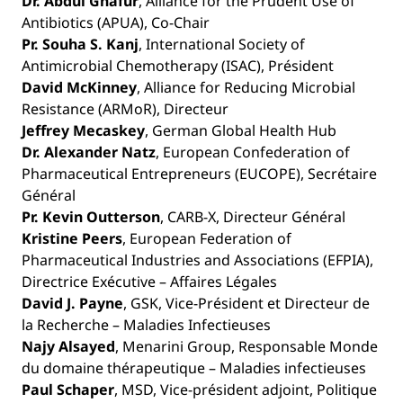
Dr. Abdul Ghafur
, Alliance for the Prudent Use of
Antibiotics (APUA), Co-Chair
Pr. Souha S. Kanj
, International Society of
Antimicrobial Chemotherapy (ISAC), Président
David McKinney
, Alliance for Reducing Microbial
Resistance (ARMoR), Directeur
Jeffrey Mecaskey
, German Global Health Hub
Dr. Alexander Natz
, European Confederation of
Pharmaceutical Entrepreneurs (EUCOPE), Secrétaire
Général
Pr. Kevin Outterson
, CARB-X, Directeur Général
Kristine Peers
, European Federation of
Pharmaceutical Industries and Associations (EFPIA),
Directrice Exécutive – Affaires Légales
David J. Payne
, GSK, Vice-Président et Directeur de
la Recherche – Maladies Infectieuses
Najy Alsayed
, Menarini Group, Responsable Monde
du domaine thérapeutique – Maladies infectieuses
Paul Schaper
, MSD, Vice-président adjoint, Politique