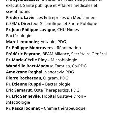
exécutif, Santé publique et Affaires médicales et
scientifiques
Frédéric Lavie
, Les Entreprises du Médicament
(LEEM), Directeur Scientifique et Santé Publique
Pr. Jean-Philippe Lavigne
, CHU Nîmes –
Bactériologie
Marc Lemonnier,
Antabio, PDG
Pr. Philippe Montravers
– Réanimation
Frédéric Peyrane
, BEAM Alliance, Secrétaire Général
Pr. Marie-Cécile Ploy
– Microbiologie
Wandrille Ract-Madou
x, Tamrisa, Co-PDG
Amokrane Reghal
, Nanoreviv, PDG
Pierre Rocheteau
, Olgram, PDG
Pr. Etienne Ruppé
– Bactériologie
Eric Samarut
, Osta Therapeutics, PDG
Pr. Eric Sennevile
, Hôpital Gustave Dron –
Infectiologie
Pr. Pascal Sonnet
– Chimie thérapeutique